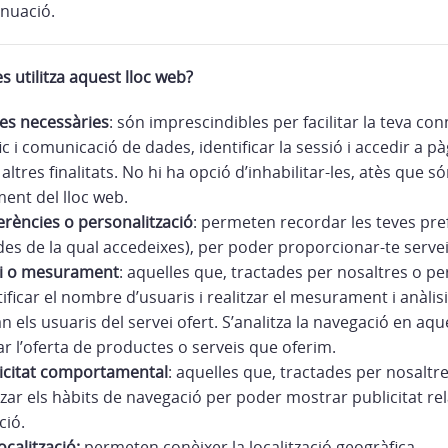
tinuació.
s utilitza aquest lloc web?
es necessàries
: són imprescindibles per facilitar la teva c
fic i comunicació de dades, identificar la sessió i accedir a p
 altres finalitats. No hi ha opció d’inhabilitar-les, atès que s
ent del lloc web.
erències o personalització
: permeten recordar les teves pref
des de la qual accedeixes), per poder proporcionar-te serve
si o mesurament
: aquelles que, tractades per nosaltres o pe
icar el nombre d’usuaris i realitzar el mesurament i anàlisi 
an els usuaris del servei ofert. S’analitza la navegació en aque
ar l’oferta de productes o serveis que oferim.
icitat comportamental
: aquelles que, tractades per nosaltre
zar els hàbits de navegació per poder mostrar publicitat re
ció.
calització:
permeten conèixer la localització geogràfica.