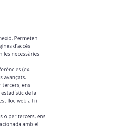
onnexió. Permeten
àgines d’accés
ón les necessàries
erències (ex.
is avançats.
r tercers, ens
estadístic de la
st lloc web a fi i
s o per tercers, ens
lacionada amb el