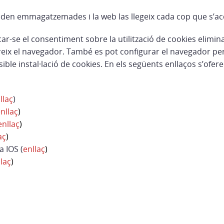
en emmagatzemades i la web las llegeix cada cop que s’ac
car-se el consentiment sobre la utilització de cookies elimin
reix el navegador. També es pot configurar el navegador per
ible instal·lació de cookies. En els següents enllaços s’ofer
llaç
)
nllaç
)
enllaç
)
aç
)
a IOS (
enllaç
)
laç
)