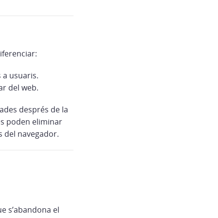
iferenciar:
 a usuaris.
lar del web.
nades després de la
 es poden eliminar
es del navegador.
ue s’abandona el