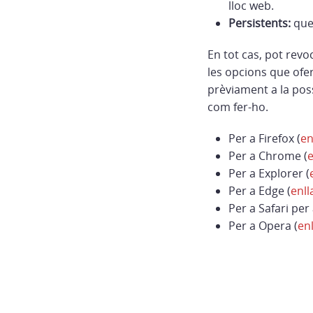
lloc web.
Persistents:
qued
En tot cas, pot revo
les opcions que ofe
prèviament a la poss
com fer-ho.
Per a Firefox (
en
Per a Chrome (
e
Per a Explorer (
Per a Edge (
enll
Per a Safari per 
Per a Opera (
enl