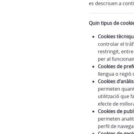
es descriuen a con
Quin tipus de cookie
Cookies tècniqu
controlar el trà
restringit, entre
per al funcionam
Cookies de pref
llengua o regió 
Cookies d’anàli
permeten quantif
utilització que f
efecte de millor
Cookies de publ
permeten analit
perfil de navega
Cookies de geolo