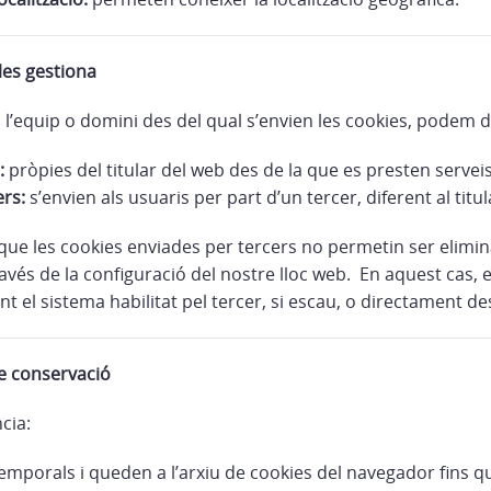
les gestiona
l’equip o domini des del qual s’envien les cookies, podem d
:
pròpies del titular del web des de la que es presten serveis
ers:
s’envien als usuaris per part d’un tercer, diferent al titu
 que les cookies enviades per tercers no permetin ser elimi
avés de la configuració del nostre lloc web. En aquest cas,
nt el sistema habilitat pel tercer, si escau, o directament d
de conservació
cia:
emporals i queden a l’arxiu de cookies del navegador fins q